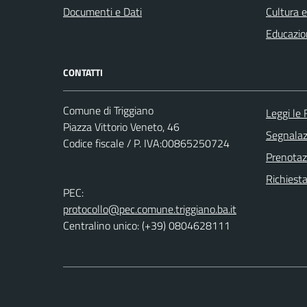
Documenti e Dati
Cultura 
Educazio
CONTATTI
Comune di Triggiano
Leggi le
Piazza Vittorio Veneto, 46
Segnalazi
Codice fiscale / P. IVA:00865250724
Prenota
Richiest
PEC:
protocollo@pec.comune.triggiano.ba.it
Centralino unico: (+39) 0804628111