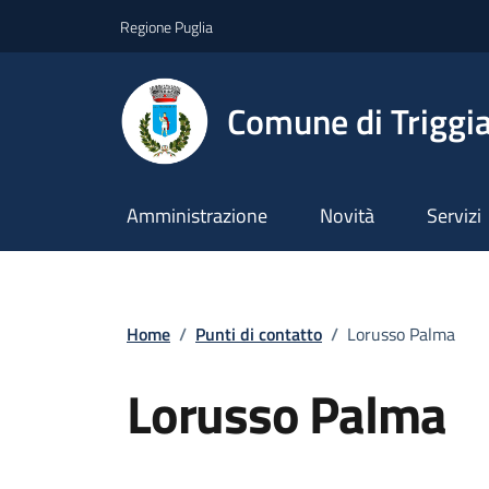
Vai ai contenuti
Vai al footer
Regione Puglia
Comune di Triggi
Amministrazione
Novità
Servizi
Home
/
Punti di contatto
/
Lorusso Palma
Lorusso Palma