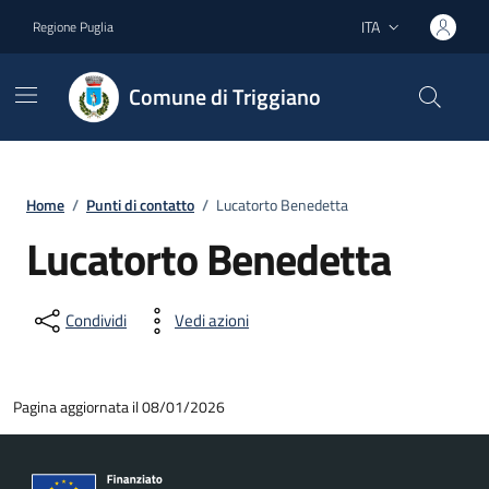
Vai ai contenuti
Vai al footer
ITA
Regione Puglia
Lingua attiva:
Comune di Triggiano
Home
/
Punti di contatto
/
Lucatorto Benedetta
Lucatorto Benedetta
Condividi
Vedi azioni
Pagina aggiornata il 08/01/2026