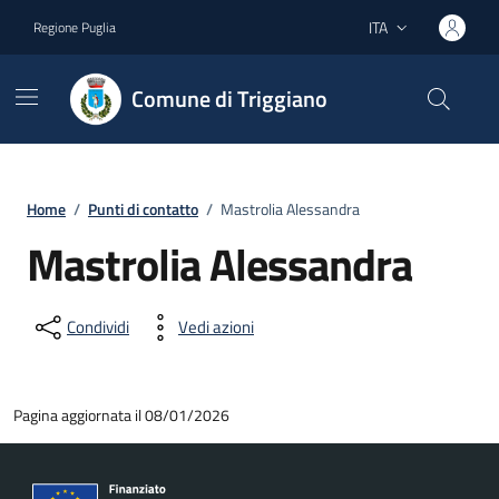
Vai ai contenuti
Vai al footer
ITA
Regione Puglia
Lingua attiva:
Comune di Triggiano
Home
/
Punti di contatto
/
Mastrolia Alessandra
Mastrolia Alessandra
Condividi
Vedi azioni
Pagina aggiornata il 08/01/2026