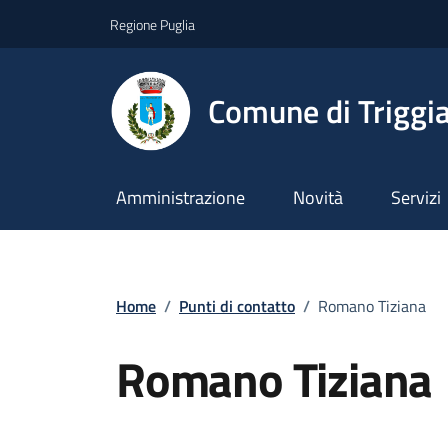
Vai ai contenuti
Vai al footer
Regione Puglia
Comune di Triggi
Amministrazione
Novità
Servizi
Home
/
Punti di contatto
/
Romano Tiziana
Romano Tiziana