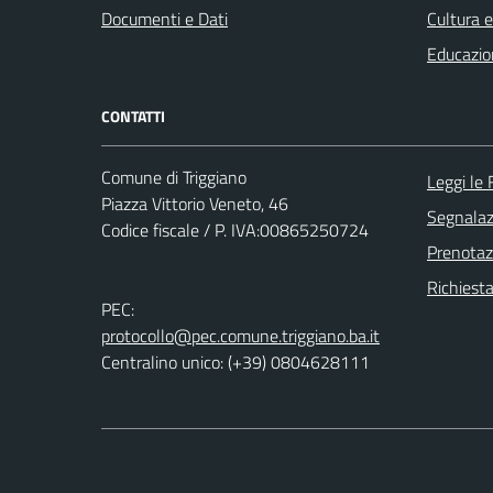
Documenti e Dati
Cultura 
Educazio
CONTATTI
Comune di Triggiano
Leggi le
Piazza Vittorio Veneto, 46
Segnalazi
Codice fiscale / P. IVA:00865250724
Prenota
Richiest
PEC:
protocollo@pec.comune.triggiano.ba.it
Centralino unico: (+39) 0804628111