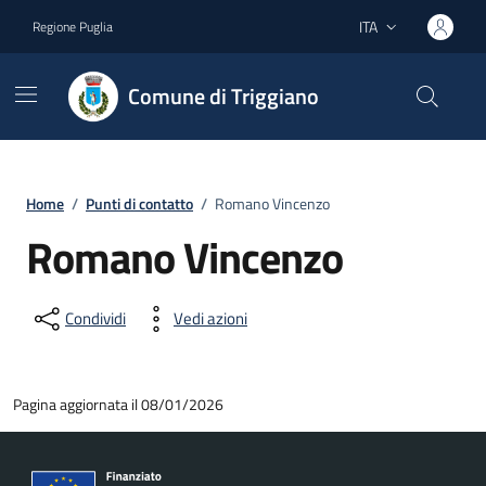
Vai ai contenuti
Vai al footer
ITA
Regione Puglia
Lingua attiva:
Comune di Triggiano
Home
/
Punti di contatto
/
Romano Vincenzo
Romano Vincenzo
Condividi
Vedi azioni
Pagina aggiornata il 08/01/2026