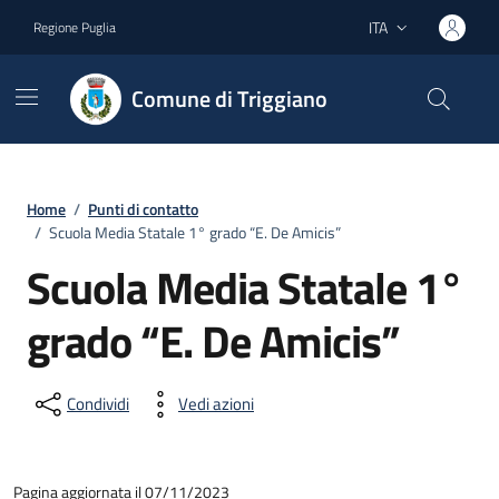
Vai ai contenuti
Vai al footer
ITA
Regione Puglia
Lingua attiva:
Comune di Triggiano
Home
/
Punti di contatto
/
Scuola Media Statale 1° grado “E. De Amicis”
Scuola Media Statale 1°
grado “E. De Amicis”
Condividi
Vedi azioni
Pagina aggiornata il 07/11/2023