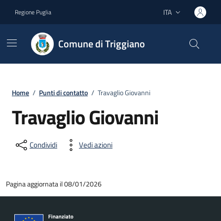
Vai ai contenuti
Vai al footer
ITA
Regione Puglia
Lingua attiva:
Comune di Triggiano
Home
/
Punti di contatto
/
Travaglio Giovanni
Travaglio Giovanni
Condividi
Vedi azioni
Pagina aggiornata il 08/01/2026