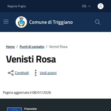
Vai ai contenuti
Vai al footer
ITA
Regione Puglia
Lingua attiva:
Comune di Triggiano
Home
/
Punti di contatto
/
Venisti Rosa
Venisti Rosa
Condividi
Vedi azioni
Pagina aggiornata il 08/01/2026