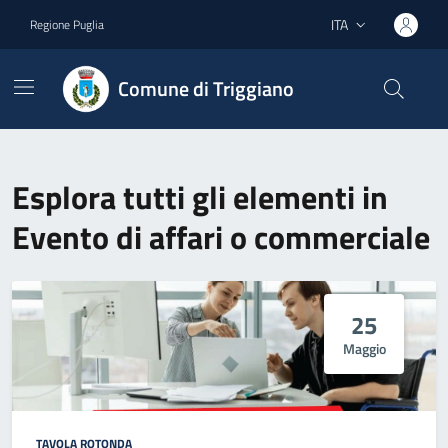
Vai ai contenuti
Vai al footer
ITA
Regione Puglia
Lingua attiva:
Comune di Triggiano
Esplora tutti gli elementi in
Evento di affari o commerciale
25
Maggio
TAVOLA ROTONDA