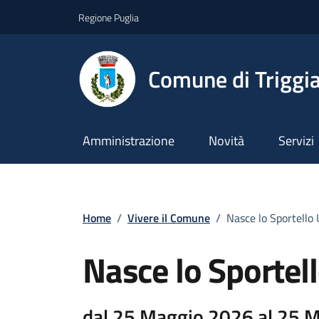
Vai ai contenuti
Vai al footer
Regione Puglia
Comune di Triggi
Amministrazione
Novità
Servizi
Home
/
Vivere il Comune
/
Nasce lo Sportello 
Nasce lo Sportell
dal 25 Maggio 2026 al 25 