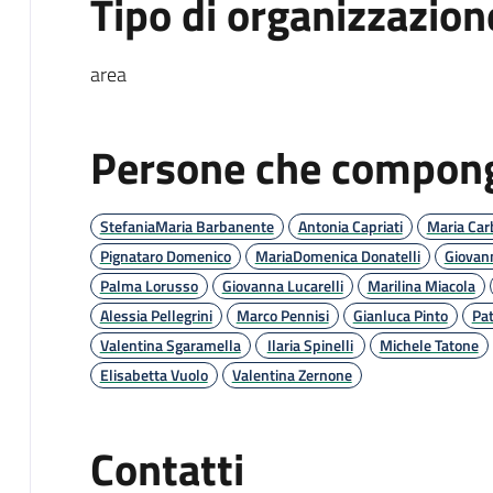
Tipo di organizzazion
area
Persone che compong
StefaniaMaria Barbanente
Antonia Capriati
Maria Car
Pignataro Domenico
MariaDomenica Donatelli
Giovann
Palma Lorusso
Giovanna Lucarelli
Marilina Miacola
Alessia Pellegrini
Marco Pennisi
Gianluca Pinto
Pa
Valentina Sgaramella
Ilaria Spinelli
Michele Tatone
Elisabetta Vuolo
Valentina Zernone
Contatti