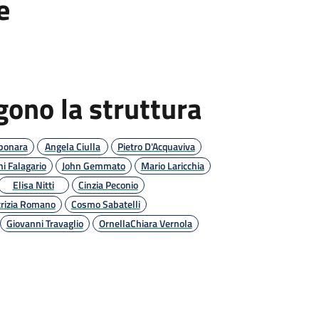
e
ono la struttura
bonara
Angela Ciulla
Pietro D'Acquaviva
i Falagario
John Gemmato
Mario Laricchia
Elisa Nitti
Cinzia Peconio
trizia Romano
Cosmo Sabatelli
Giovanni Travaglio
OrnellaChiara Vernola