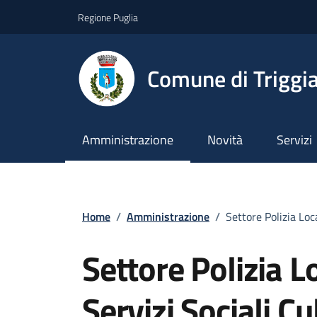
Vai ai contenuti
Vai al footer
Regione Puglia
Comune di Triggi
Amministrazione
Novità
Servizi
Home
/
Amministrazione
/
Settore Polizia Loc
Settore Polizia 
Servizi Sociali Cu