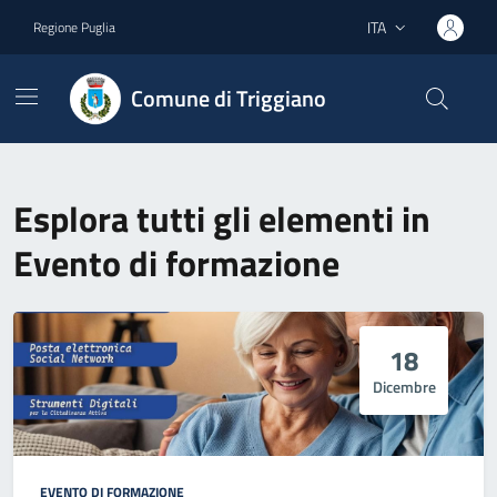
Vai ai contenuti
Vai al footer
ITA
Regione Puglia
Lingua attiva:
Comune di Triggiano
Esplora tutti gli elementi in
Evento di formazione
18
Dicembre
EVENTO DI FORMAZIONE