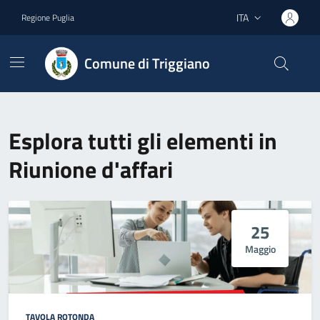
Vai ai contenuti
Vai al footer
ITA
Regione Puglia
Lingua attiva:
Comune di Triggiano
Esplora tutti gli elementi in
Riunione d'affari
25
Maggio
TAVOLA ROTONDA