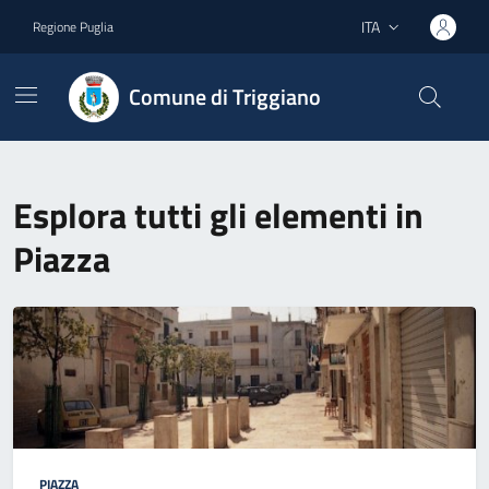
Vai ai contenuti
Vai al footer
ITA
Regione Puglia
Lingua attiva:
Comune di Triggiano
Esplora tutti gli elementi in
Piazza
PIAZZA