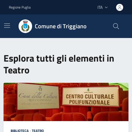
Vai ai contenuti
Vai al footer
ITA
Regione Puglia
Lingua attiva:
Comune di Triggiano
Esplora tutti gli elementi in
Teatro
BIBLIOTECA
-
TEATRO