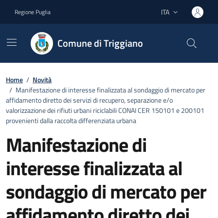
Vai ai contenuti
Vai al footer
ITA
Regione Puglia
Lingua attiva:
Comune di Triggiano
Home
/
Novità
/
Manifestazione di interesse finalizzata al sondaggio di mercato per
affidamento diretto dei servizi di recupero, separazione e/o
valorizzazione dei rifiuti urbani riciclabili CONAI CER 150101 e 200101
provenienti dalla raccolta differenziata urbana
Manifestazione di
interesse finalizzata al
sondaggio di mercato per
affidamento diretto dei