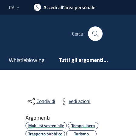
Accedi all'area personale
ITA
Lingua attiva:
Cerca
Whistleblowing
Tutti gli argomenti...
Condividi
Vedi azioni
Argomenti
Mobilità sostenibile
Tempo libero
Trasporto pubblico
Turismo