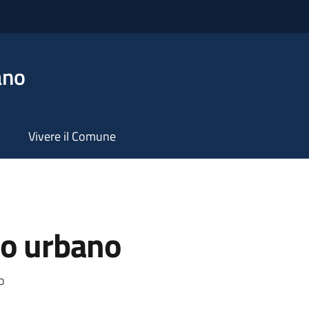
ano
Vivere il Comune
co urbano
a
o