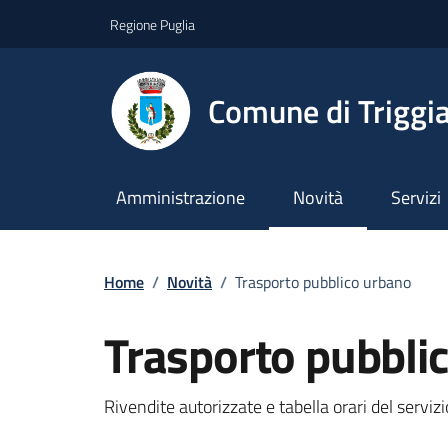
Vai ai contenuti
Vai al footer
Regione Puglia
Comune di Triggi
Amministrazione
Novità
Servizi
Home
/
Novità
/
Trasporto pubblico urbano
Trasporto pubbli
Dettagli della notizi
Rivendite autorizzate e tabella orari del servizi