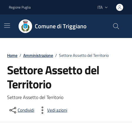
Vai ai contenuti
Vai al footer
ITA
Regione Puglia
Lingua attiva:
Comune di Triggiano
Home
/
Amministrazione
/
Settore Assetto del Territorio
Settore Assetto del
Territorio
Settore Assetto del Territorio
Condividi
Vedi azioni