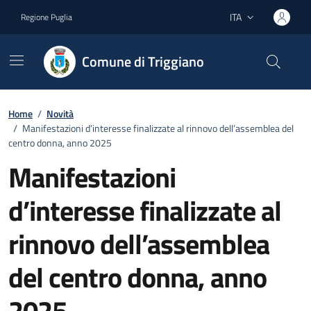
Vai ai contenuti
Vai al footer
ITA
Regione Puglia
Lingua attiva:
Comune di Triggiano
Home
/
Novità
/
Manifestazioni d’interesse finalizzate al rinnovo dell’assemblea del
centro donna, anno 2025
Manifestazioni
d’interesse finalizzate al
rinnovo dell’assemblea
del centro donna, anno
2025